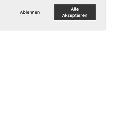
Alle
Ablehnen
Akzeptieren
Wir danken unseren Sponsoren (Hier
könnte auch Ihr Logo als Sponsor
stehen)