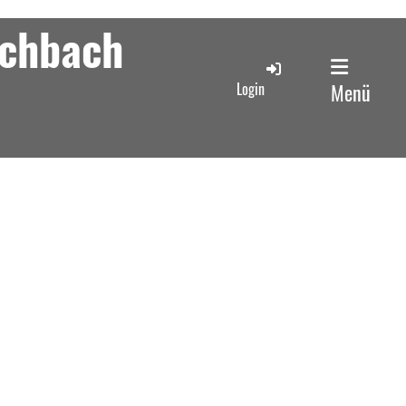
schbach
Login
Menü