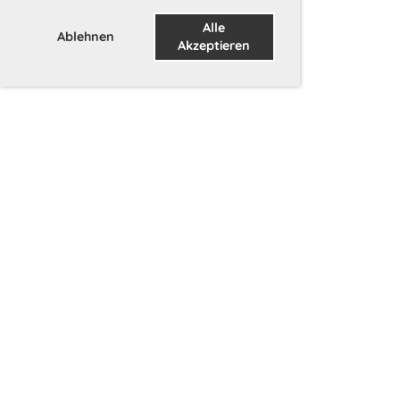
Alle
Ablehnen
Akzeptieren
Wir danken unseren Sponsoren (Hier
könnte auch Ihr Logo als Sponsor
stehen)